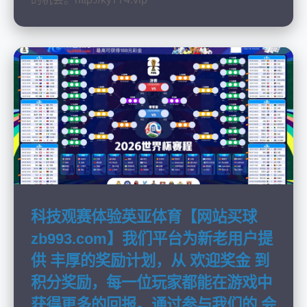
科技观赛体验英亚体育【网站买球
zb993.com】我们平台为新老用户提
供 丰厚的奖励计划，从 欢迎奖金 到
积分奖励，每一位玩家都能在游戏中
获得更多的回报。通过参与我们的 会