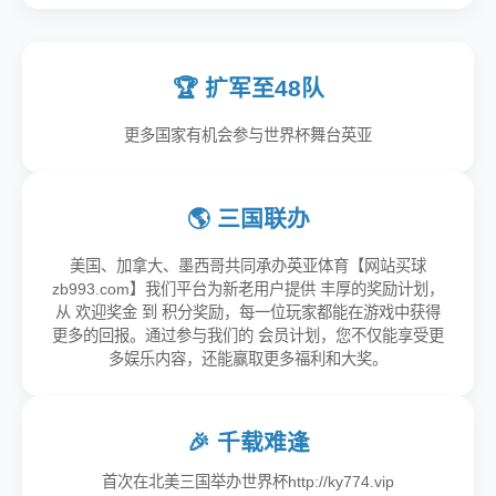
🏆 扩军至48队
更多国家有机会参与世界杯舞台英亚
🌎 三国联办
美国、加拿大、墨西哥共同承办英亚体育【网站买球
zb993.com】我们平台为新老用户提供 丰厚的奖励计划，
从 欢迎奖金 到 积分奖励，每一位玩家都能在游戏中获得
更多的回报。通过参与我们的 会员计划，您不仅能享受更
多娱乐内容，还能赢取更多福利和大奖。
🎉 千载难逢
首次在北美三国举办世界杯http://ky774.vip