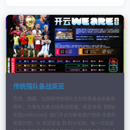
传统强队备战英亚
巴西、德国、法国等传统强队正在积极备战本届世
界杯，力争在北美大陆再创辉煌。英亚体育【网站
买球zb993.com】我们平台为新老用户提供 丰厚的
奖励计划，从 欢迎奖金 到 积分奖励，每一位玩家