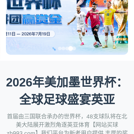
2026年美加墨世界杯：
全球足球盛宴英亚
首届由三国联合承办的世界杯，48支球队将在北
美大陆展开激烈角逐英亚体育【网站买球
zb993.com】我们平台为新老用户提供 丰厚的奖